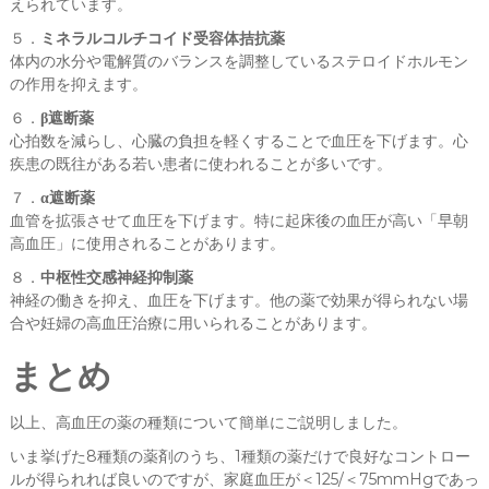
えられています。
５．
ミネラルコルチコイド受容体拮抗薬
体内の水分や電解質のバランスを調整しているステロイドホルモン
の作用を抑えます。
６．
β遮断薬
心拍数を減らし、心臓の負担を軽くすることで血圧を下げます。心
疾患の既往がある若い患者に使われることが多いです。
７．
α遮断薬
血管を拡張させて血圧を下げます。特に起床後の血圧が高い「早朝
高血圧」に使用されることがあります。
８．
中枢性交感神経抑制薬
神経の働きを抑え、血圧を下げます。他の薬で効果が得られない場
合や妊婦の高血圧治療に用いられることがあります。
まとめ
以上、高血圧の薬の種類について簡単にご説明しました。
いま挙げた8種類の薬剤のうち、1種類の薬だけで良好なコントロー
ルが得られれば良いのですが、家庭血圧が＜125/＜75mmHgであっ