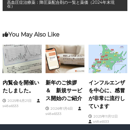
稿
高血圧症治療薬：降圧薬配合剤の一覧と薬価（2024年末現
在）
ナ
ビ
You May Also Like
ゲ
ー
シ
ョ
内覧会を開催い
新年のご挨拶
インフルエンザ
たしました。
＆ 新規サービ
を中心に、感冒
ン
ス開始のご紹介
が非常に流行し
2025年6月21日
ています
s48a6533
2026年1月6日
s48a6533
2025年11月12日
s48a6533