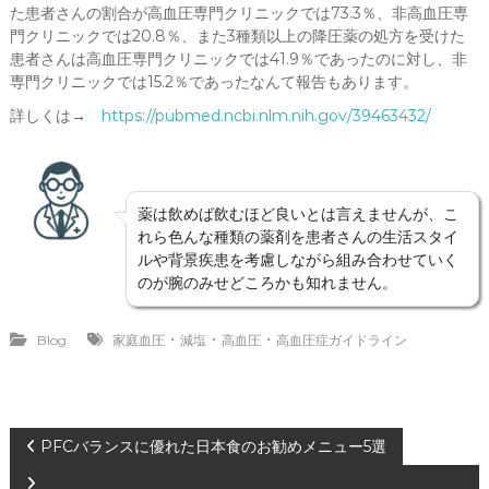
た患者さんの割合が高血圧専門クリニックでは73.3％、非高血圧専
門クリニックでは20.8％、また3種類以上の降圧薬の処方を受けた
患者さんは高血圧専門クリニックでは41.9％であったのに対し、非
専門クリニックでは15.2％であったなんて報告もあります。
詳しくは→
https://pubmed.ncbi.nlm.nih.gov/39463432/
薬は飲めば飲むほど良いとは言えませんが、こ
れら色んな種類の薬剤を患者さんの生活スタイ
ルや背景疾患を考慮しながら組み合わせていく
のが腕のみせどころかも知れません。
・
・
・
Blog
家庭血圧
減塩
高血圧
高血圧症ガイドライン
投
PFCバランスに優れた日本食のお勧めメニュー5選