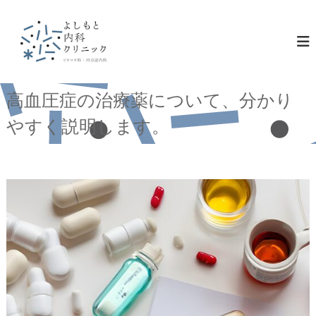
コ
ン
テ
ン
ツ
へ
ス
高血圧症の治療薬について、分かり
キ
やすく説明します。
ッ
プ