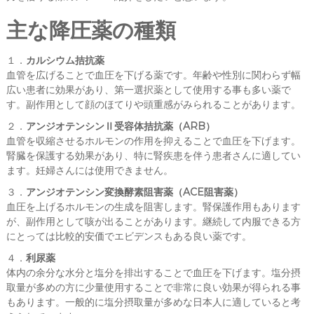
主な降圧薬の種類
１．
カルシウム拮抗薬
血管を広げることで血圧を下げる薬です。年齢や性別に関わらず幅
広い患者に効果があり、第一選択薬として使用する事も多い薬で
す。副作用として顔のほてりや頭重感がみられることがあります。
２．
アンジオテンシンⅡ受容体拮抗薬（ARB）
血管を収縮させるホルモンの作用を抑えることで血圧を下げます。
腎臓を保護する効果があり、特に腎疾患を伴う患者さんに適してい
ます。妊婦さんには使用できません。
３．
アンジオテンシン変換酵素阻害薬（ACE阻害薬）
血圧を上げるホルモンの生成を阻害します。腎保護作用もあります
が、副作用として咳が出ることがあります。継続して内服できる方
にとっては比較的安価でエビデンスもある良い薬です。
４．
利尿薬
体内の余分な水分と塩分を排出することで血圧を下げます。塩分摂
取量が多めの方に少量使用することで非常に良い効果が得られる事
もあります。一般的に塩分摂取量が多めな日本人に適していると考