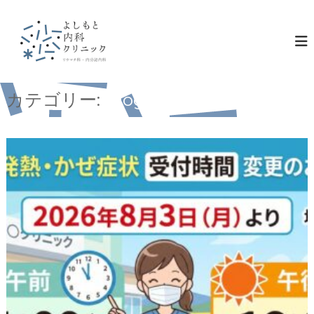
コ
ン
テ
ン
ツ
へ
ス
カテゴリー:
Blog
キ
ッ
プ