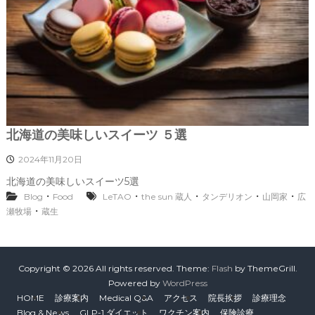
北海道の美味しいスイーツ ５選
2024年11月20日
北海道の美味しいスイーツ5選
・
・
・
・
・
Blog
Food
LeTAO
the sun 蔵人
タンデリオン
山岡家
広
・
瀬牧場
蔵生
Copyright © 2026
All rights reserved. Theme:
Flash
by ThemeGrill.
Powered by
WordPress
HOME
診療案内
Medical Q&A
アクセス
院長挨拶
診療理念
Blog & News
GLP-1 ダイエット
ワクチン案内
保険診療