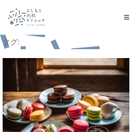
コ
ン
テ
ン
ツ
へ
ス
タグ:
LeTAO
キ
ッ
プ