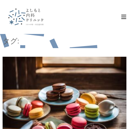
コ
ン
テ
ン
ツ
へ
ス
タグ:
山岡家
キ
ッ
プ