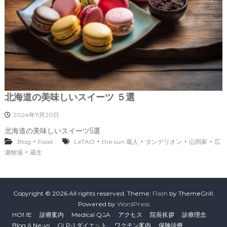
北海道の美味しいスイーツ ５選
2024年11月20日
北海道の美味しいスイーツ5選
・
・
・
・
・
Blog
Food
LeTAO
the sun 蔵人
タンデリオン
山岡家
広
・
瀬牧場
蔵生
Copyright © 2026
All rights reserved. Theme:
Flash
by ThemeGrill.
Powered by
WordPress
HOME
診療案内
Medical Q&A
アクセス
院長挨拶
診療理念
Blog & News
GLP-1 ダイエット
ワクチン案内
保険診療