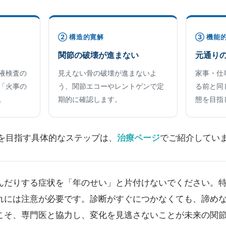
② 構造的寛解
③ 機能
関節の破壊が進まない
元通り
液検査の
見えない骨の破壊が進まないよ
家事・仕
「火事の
う、関節エコーやレントゲンで定
る前と同
。
期的に確認します。
態を目指
を目指す具体的なステップは、
治療ページ
でご紹介してい
んだりする症状を「年のせい」と片付けないでください。
れには注意が必要です。診断がすぐにつかなくても、諦め
こそ、専門医と協力し、変化を見逃さないことが未来の関