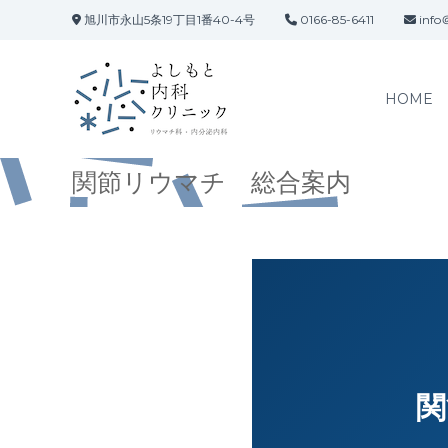
コ
旭川市永山5条19丁目1番40-4号
0166-85-6411
info＠
ン
テ
ン
ツ
HOME
へ
ス
キ
関節リウマチ 総合案内
ッ
プ
関