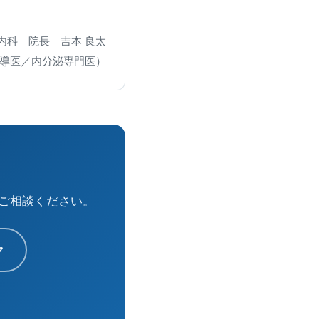
内科 院長 吉本 良太
導医／内分泌専門医）
ご相談ください。
ク