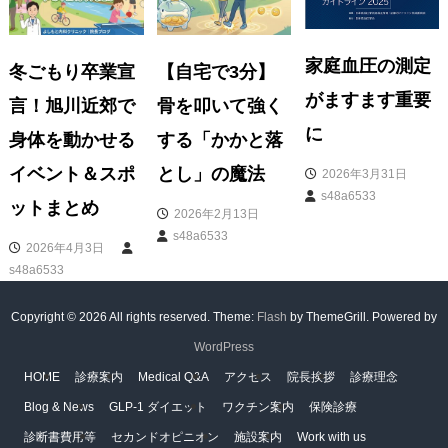
ー
家庭血圧の測定
冬ごもり卒業宣
【自宅で3分】
がますます重要
シ
言！旭川近郊で
骨を叩いて強く
に
身体を動かせる
する「かかと落
ョ
イベント＆スポ
とし」の魔法
2026年3月31日
s48a6533
ットまとめ
2026年2月13日
ン
s48a6533
2026年4月3日
s48a6533
Copyright © 2026
All rights reserved. Theme:
Flash
by ThemeGrill. Powered by
WordPress
HOME
診療案内
Medical Q&A
アクセス
院長挨拶
診療理念
Blog & News
GLP-1 ダイエット
ワクチン案内
保険診療
診断書費用等
セカンドオピニオン
施設案内
Work with us