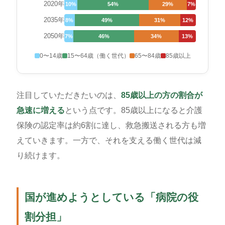
2020年
10%
54%
29%
7%
2035年
8%
49%
31%
12%
2050年
7%
46%
34%
13%
0〜14歳
15〜64歳（働く世代）
65〜84歳
85歳以上
注目していただきたいのは、
85歳以上の方の割合が
急速に増える
という点です。85歳以上になると介護
保険の認定率は約6割に達し、救急搬送される方も増
えていきます。一方で、それを支える働く世代は減
り続けます。
国が進めようとしている「病院の役
割分担」