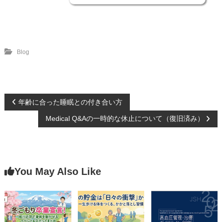
Blog
年齢に合った睡眠との付き合い方
投
Medical Q&Aの一時的な休止について（復旧済み）
稿
ナ
You May Also Like
ビ
ゲ