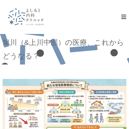
コ
ン
テ
ン
ツ
旭川（&上川中部）の医療、これから
へ
どうなる？
ス
キ
ッ
プ