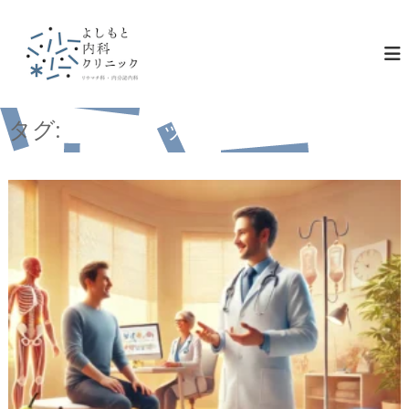
コ
ン
テ
ン
ツ
へ
ス
タグ:
オゼンピック
キ
ッ
プ