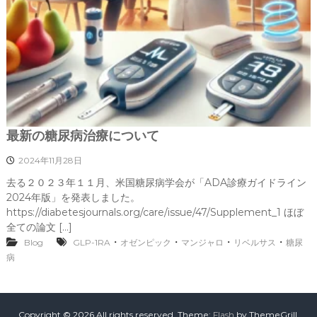
最新の糖尿病治療について
2024年11月28日
去る２０２３年１１月、米国糖尿病学会が「ADA診療ガイドライン
2024年版」を発表しました。
https://diabetesjournals.org/care/issue/47/Supplement_1 ほぼ
全ての論文 […]
・
・
・
・
Blog
GLP-1RA
オゼンピック
マンジャロ
リベルサス
糖尿
病
Copyright © 2026
All rights reserved. Theme:
Flash
by ThemeGrill.