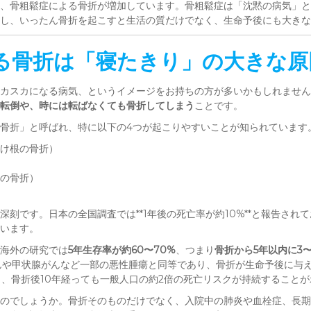
、骨粗鬆症による骨折が増加しています。骨粗鬆症は「沈黙の病気」と
かし、いったん骨折を起こすと生活の質だけでなく、生命予後にも大きな
る骨折は「寝たきり」の大きな原
カスカになる病気、というイメージをお持ちの方が多いかもしれません
転倒や、時には転ばなくても骨折してしまう
ことです。
骨折」と呼ばれ、特に以下の4つが起こりやすいことが知られています
け根の骨折）
の骨折）
刻です。日本の全国調査では**1年後の死亡率が約10%**と報告され
います。
海外の研究では
5年生存率が約60〜70%
、つまり
骨折から5年以内に3
んや甲状腺がんなど一部の悪性腫瘍と同等であり、骨折が生命予後に与
も、骨折後10年経っても一般人口の約2倍の死亡リスクが持続すること
のでしょうか。骨折そのものだけでなく、入院中の肺炎や血栓症、長期