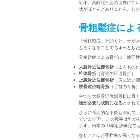
近年、高齢化社会の進展に伴い
状がほとんどありません。し
骨粗鬆症によ
「骨粗鬆症」と聞くと、骨がス
もろくなることで
ちょっとした
骨粗鬆症による骨折は「脆弱性
大腿骨近位部骨折
（太ももの付
椎体骨折
（背骨の圧迫骨折）
上腕骨近位部骨折
（肩に近い腕
橈骨遠位端骨折
（手首の骨折）
中でも大腿骨近位部骨折は最も深
護が必要な状態になる
とされて
さらに長期的な予後も深刻で、
2)3)
ています
。この数字は乳が
ます。日本の10年追跡研究で
なぜこれほど死亡率が高くなる