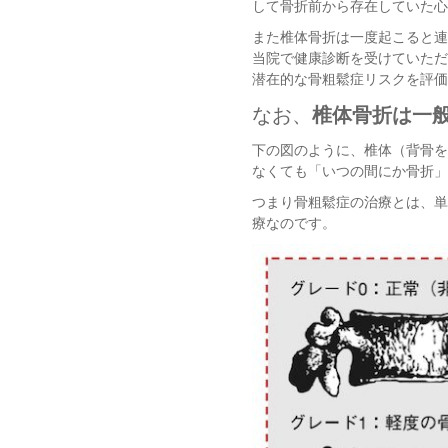
して骨折前から存在していた心
また椎体骨折は一度起こると連
当院で健康診断を受けていただ
潜在的な骨粗鬆症リスクを評価
なお、
椎体骨折は一
下の図のように、椎体（背骨を
なくても「いつの間にか骨折」
つまり骨粗鬆症の治療とは、単
療なのです。