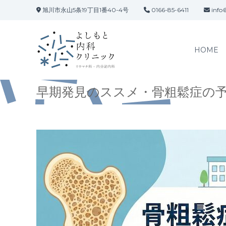
コ
旭川市永山5条19丁目1番40-4号
0166-85-6411
info＠
ン
テ
ン
ツ
HOME
へ
ス
キ
早期発見のススメ・骨粗鬆症の
ッ
プ