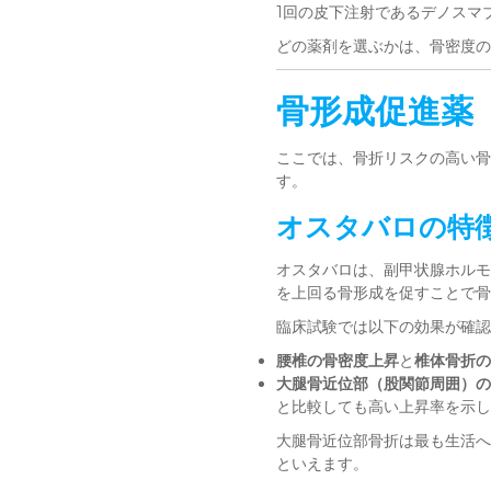
1回の皮下注射であるデノスマ
どの薬剤を選ぶかは、骨密度の
骨形成促進薬
ここでは、骨折リスクの高い骨
す。
オスタバロの特
オスタバロは、副甲状腺ホルモ
を上回る骨形成を促すことで骨
臨床試験では以下の効果が確認
腰椎の骨密度上昇
と
椎体骨折の
大腿骨近位部（股関節周囲）の
と比較しても高い上昇率を示し
大腿骨近位部骨折は最も生活へ
といえます。