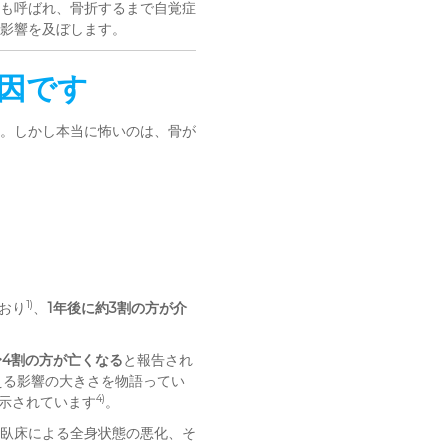
も呼ばれ、骨折するまで自覚症
影響を及ぼします。
因です
。しかし本当に怖いのは、骨が
。
1)
ており
、
1年後に約3割の方が介
〜4割の方が亡くなる
と報告され
える影響の大きさを物語ってい
4)
が示されています
。
臥床による全身状態の悪化、そ