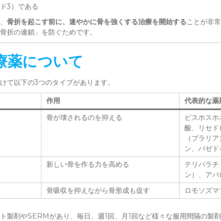
ド3）である
、
骨折を起こす前に、速やかに骨を強くする治療を開始する
ことが非常
骨折の連鎖」を防ぐためです。
療薬について
けて以下の3つのタイプがあります。
作用
代表的な薬
骨が壊されるのを抑える
ビスホスホ
酸、リセド
（プラリア
ン、バゼド
新しい骨を作る力を高める
テリパラチ
ン）、アバ
骨吸収を抑えながら骨形成も促す
ロモソズマ
ト製剤やSERMがあり、毎日、週1回、月1回など様々な服用間隔の製