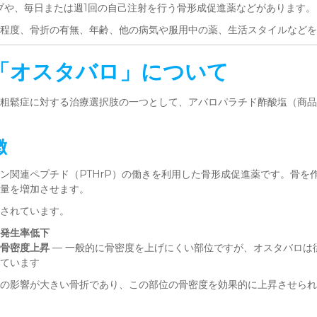
ブや、毎日または週1回の自己注射を行う骨形成促進薬などがあります。
程度、骨折の有無、年齢、他の病気や服用中の薬、生活スタイルなどを
「オスタバロ」について
粗鬆症に対する治療選択肢の一つとして、アバロパラチド酢酸塩（商品
徴
ン関連ペプチド（PTHrP）の働きを利用した骨形成促進薬です。骨を
量を増加させます。
されています。
発生率低下
骨密度上昇
— 一般的に骨密度を上げにくい部位ですが、オスタバロは
ています
の影響が大きい骨折であり、この部位の骨密度を効果的に上昇させられ