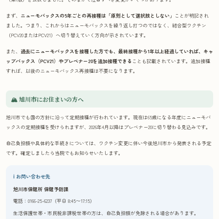
まず、
ニューモバックスの5年ごとの再接種は「原則として選択肢としない」
ことが明記され
ました。つまり、これからはニューモバックスを繰り返し打つのではなく、結合型ワクチン
（PCV20またはPCV21）へ切り替えていく方向が示されています。
また、
過去にニューモバックスを接種した方でも、最終接種から1年以上経過していれば、キャ
ップバックス（PCV21）やプレベナー20を追加接種できる
ことも記載されています。追加接種
すれば、以後のニューモバックス再接種は不要になります。
🏔 旭川市にお住まいの方へ
旭川市でも国の方針に沿って定期接種が行われています。現在は65歳になる年度にニューモバ
ックスの定期接種を受けられますが、2026年4月以降はプレベナー20に切り替わる見込みです。
自己負担額や具体的な手続きについては、ワクチン変更に伴い今後旭川市から発表される予定
です。確定しましたら当院でもお知らせいたします。
ℹ お問い合わせ先
旭川市保健所 保健予防課
電話：0166-25-6237（平日 8:45〜17:15）
生活保護世帯・市民税非課税世帯の方は、自己負担額が免除される場合があります。