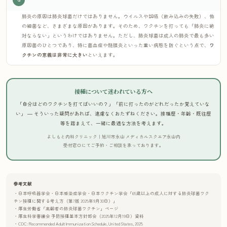
肺炎の原因は肺炎球菌だけではありません。ウイルスや誤嚥（飲み込みの失敗）、他
の細菌など、さまざまな原因があります。そのため、ワクチンを打っても「肺炎に絶
対ならない」というわけではありません。ただし、肺炎球菌は成人の肺炎で最も多い
原因菌のひとつであり、特に菌血症や髄膜炎といった重い病態を防ぐという点で、
ワ
クチンの意義は非常に大きい
といえます。
接種について迷われている方へ
「自分はどのワクチンを打てばいいの？」「前に打ったのがどれだったか覚えていな
い」 ― そういった疑問があれば、遠慮なくおたずねください。接種歴・年齢・既往歴
等を踏まえて、一緒に最適な方法を考えます。
よしもと内科クリニック｜旭川市永山 メディカルスクエア永山内
受付窓口にてご予約・ご相談を承っております。
参考文献
・日本呼吸器学会・日本感染症学会・日本ワクチン学会「65歳以上の成人に対する肺炎球菌ワク
チン接種に関する考え方（第7版 2025年9月30日）」
・厚生労働省「高齢者の肺炎球菌ワクチン」ページ
・厚生科学審議会 予防接種基本方針部会（2025年12月19日）資料
・CDC: Recommended Adult Immunization Schedule, United States, 2025