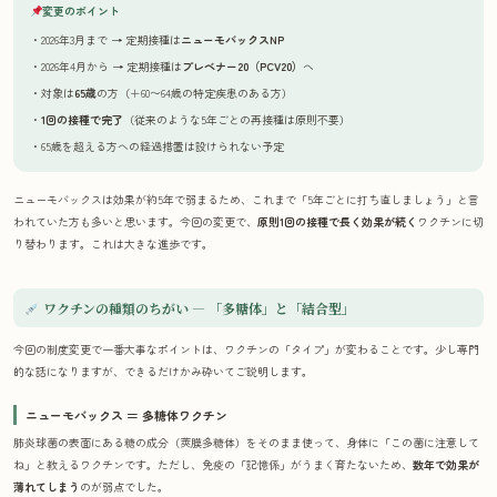
変更のポイント
・2026年3月まで → 定期接種は
ニューモバックスNP
・2026年4月から → 定期接種は
プレベナー20（PCV20）
へ
・対象は
65歳
の方（＋60〜64歳の特定疾患のある方）
・
1回の接種で完了
（従来のような5年ごとの再接種は原則不要）
・65歳を超える方への経過措置は設けられない予定
ニューモバックスは効果が約5年で弱まるため、これまで「5年ごとに打ち直しましょう」と言
われていた方も多いと思います。今回の変更で、
原則1回の接種で長く効果が続く
ワクチンに切
り替わります。これは大きな進歩です。
ワクチンの種類のちがい ― 「多糖体」と「結合型」
今回の制度変更で一番大事なポイントは、ワクチンの「タイプ」が変わることです。少し専門
的な話になりますが、できるだけかみ砕いてご説明します。
ニューモバックス ＝ 多糖体ワクチン
肺炎球菌の表面にある糖の成分（莢膜多糖体）をそのまま使って、身体に「この菌に注意して
ね」と教えるワクチンです。ただし、免疫の「記憶係」がうまく育たないため、
数年で効果が
薄れてしまう
のが弱点でした。