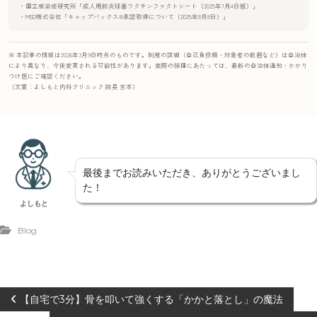
・国立感染症研究所「成人用肺炎球菌ワクチンファクトシート（2025年7月4日版）」
・MSD株式会社「キャップバックス®承認取得について（2025年8月8日）」
※
本記事の情報は2026年3月9日時点のものです。制度の詳細（自己負担額・対象者の範囲など）は自治体
により異なり、今後変更される可能性があります。実際の接種にあたっては、最新の自治体通知・かかり
つけ医にご確認ください。
（文責：よしもと内科クリニック 院長 吉本）
最後までお読みいただき、ありがとうございまし
た！
よしもと
Blog
投
【自宅で3分】骨を叩いて強くする「かかと落とし」の魔法