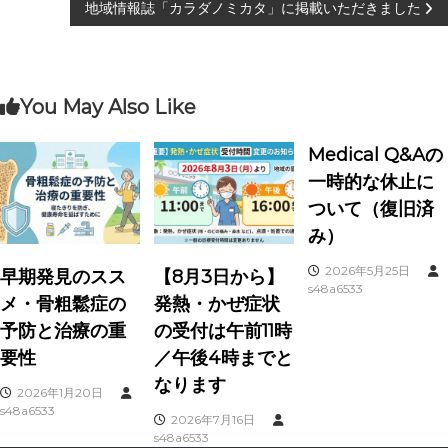
地域情報誌「カラダノミカタ」に掲載いただきました
稿
ナ
You May Also Like
ビ
ゲ
Medical Q&Aの
一時的な休止に
ー
ついて（復旧済
み）
シ
2026年5月25日
早期発見のスス
【8月3日から】
ョ
s48a6533
メ・骨粗鬆症の
発熱・かぜ症状
予防と治療の重
の受付は午前11時
ン
要性
／午後4時までと
なります
2026年1月20日
s48a6533
2026年7月16日
s48a6533