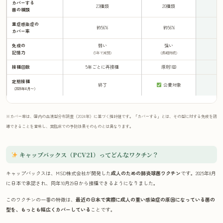
カバーする
23種類
20種類
菌の種類
重症感染症の
約56%
約56%
カバー率
免疫の
弱い
強い
記憶力
（5年で減弱）
（長期持続）
接種回数
5年ごとに再接種
原則1回
定期接種
任
終了
公費対象
※
（2026年4月〜）
※カバー率は、国内の血清型分布調査（2024年）に基づく推計値です。「カバーする」とは、その型に対する免疫を誘
導できることを意味し、実臨床での予防効果そのものとは異なります。
キャップバックス（PCV21）ってどんなワクチン？
キャップバックスは、MSD株式会社が開発した
成人のための肺炎球菌ワクチン
です。2025年8月
に日本で承認され、同年10月29日から接種できるようになりました。
このワクチンの一番の特徴は、
最近の日本で実際に成人の重い感染症の原因になっている菌の
型を、もっとも幅広くカバーしている
ことです。