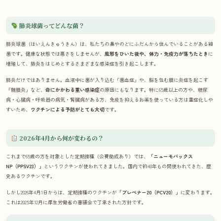
肺炎球菌ってどんな菌？
肺炎球菌（はいえんきゅうきん）は、私たちの鼻やのどにふだんから住んでいることがある細
菌です。健康な状態では悪さをしませんが、
風邪をひいた後や、体力・免疫力が落ちたとき
に
増殖して、肺炎をはじめとするさまざまな感染症を引き起こします。
肺炎だけではありません。血液中に菌が入り込む「菌血症」や、脳を包む膜に炎症を起こす
「髄膜炎」など、
命にかかわる重い感染症
の原因にもなります。特に65歳以上の方や、糖尿
病・心臓病・呼吸器の病気・腎臓病がある方、免疫を抑えるお薬を使っている方は重症化しや
すいため、
ワクチンによる予防がとても大切
です。
2026年4月から何が変わるの？
これまで65歳の方を対象とした定期接種（公費助成あり）では、
「ニューモバックス
NP（PPSV23）」
というワクチンが使われてきました。国内で約40年もの間使われてきた、歴
史あるワクチンです。
しかし2026年4月1日からは、定期接種のワクチンが
「プレベナー20（PCV20）」
に変わります。
これは2025年12月に厚生労働省の審議会で了承された方針です。