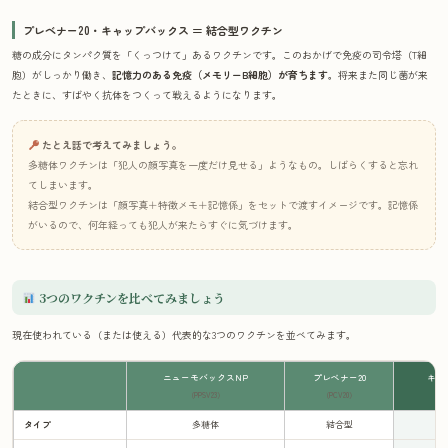
プレベナー20・キャップバックス ＝ 結合型ワクチン
糖の成分にタンパク質を「くっつけて」あるワクチンです。このおかげで免疫の司令塔（T細
胞）がしっかり働き、
記憶力のある免疫（メモリーB細胞）が育ちます
。将来また同じ菌が来
たときに、すばやく抗体をつくって戦えるようになります。
たとえ話で考えてみましょう。
多糖体ワクチンは「犯人の顔写真を一度だけ見せる」ようなもの。しばらくすると忘れ
てしまいます。
結合型ワクチンは「顔写真＋特徴メモ＋記憶係」をセットで渡すイメージです。記憶係
がいるので、何年経っても犯人が来たらすぐに気づけます。
3つのワクチンを比べてみましょう
現在使われている（または使える）代表的な3つのワクチンを並べてみます。
ニューモバックスNP
プレベナー20
キャ
（PPSV23）
（PCV20）
タイプ
多糖体
結合型