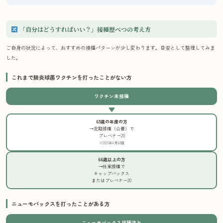
「自分はどうすればいい？」接種歴べつの考え方
ご自身の状況によって、おすすめの接種パターンが少し変わります。目安として整理してみま
した。
これまで肺炎球菌ワクチンを打ったことがない方
ワクチン未接種
▼
65歳の年度の方
→定期接種（公費）で
プレベナー20
※2026年4月以降
66歳以上の方
→任意接種で
キャップバックス
またはプレベナー20
ニューモバックスを打ったことがある方
ニューモバックス接種済み