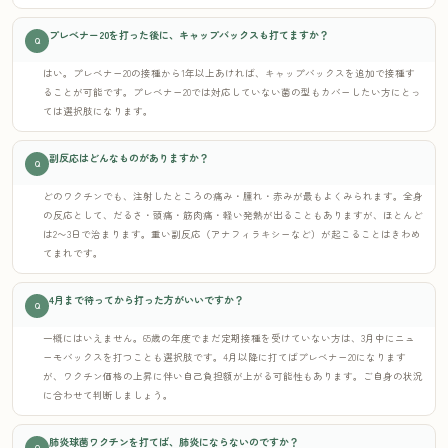
プレベナー20を打った後に、キャップバックスも打てますか？
Q
はい。プレベナー20の接種から1年以上あければ、キャップバックスを追加で接種す
ることが可能です。プレベナー20では対応していない菌の型もカバーしたい方にとっ
ては選択肢になります。
副反応はどんなものがありますか？
Q
どのワクチンでも、注射したところの痛み・腫れ・赤みが最もよくみられます。全身
の反応として、だるさ・頭痛・筋肉痛・軽い発熱が出ることもありますが、ほとんど
は2〜3日で治まります。重い副反応（アナフィラキシーなど）が起こることはきわめ
てまれです。
4月まで待ってから打った方がいいですか？
Q
一概にはいえません。65歳の年度でまだ定期接種を受けていない方は、3月中にニュ
ーモバックスを打つことも選択肢です。4月以降に打てばプレベナー20になります
が、ワクチン価格の上昇に伴い自己負担額が上がる可能性もあります。ご自身の状況
に合わせて判断しましょう。
肺炎球菌ワクチンを打てば、肺炎にならないのですか？
Q