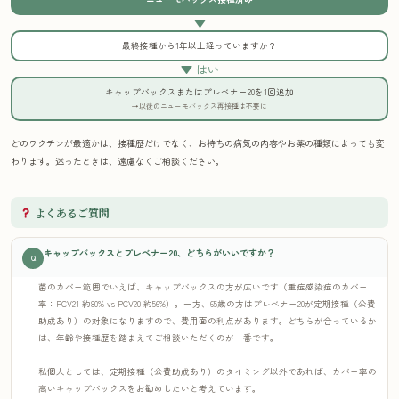
▼
最終接種から1年以上経っていますか？
▼ はい
キャップバックスまたはプレベナー20を1回追加
→以後のニューモバックス再接種は不要に
どのワクチンが最適かは、接種歴だけでなく、お持ちの病気の内容やお薬の種類によっても変
わります。迷ったときは、遠慮なくご相談ください。
よくあるご質問
キャップバックスとプレベナー20、どちらがいいですか？
Q
菌のカバー範囲でいえば、キャップバックスの方が広いです（重症感染症のカバー
率：PCV21 約80% vs PCV20 約56%）。一方、65歳の方はプレベナー20が定期接種（公費
助成あり）の対象になりますので、費用面の利点があります。どちらが合っているか
は、年齢や接種歴を踏まえてご相談いただくのが一番です。
私個人としては、定期接種（公費助成あり）のタイミング以外であれば、カバー率の
高いキャップバックスをお勧めしたいと考えています。