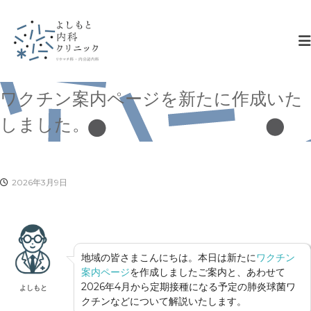
コ
ン
テ
ン
ツ
へ
ス
ワクチン案内ページを新たに作成いた
キ
しました。
ッ
プ
2026年3月9日
地域の皆さまこんにちは。本日は新たに
ワクチン
案内ページ
を作成しましたご案内と、あわせて
2026年4月から定期接種になる予定の肺炎球菌ワ
よしもと
クチンなどについて解説いたします。