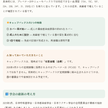
具体的には、プレベナー20やニューモバックスでは対応できない血清型（15A、15C、16F、
23A、23B、24F、31、35Bなど）を新たに含んでいます。これらは近年、高齢者で増えているこ
とが確認されている型です。
キャップバックスの3つの特徴
① カバー率が高い
― 成人の重症感染症原因の約80%をカバー
② 成人のために設計
― 高齢者で増えている菌の型を重点的に含む
③ 1回で完結
― 免疫の記憶が形成され、再接種は原則不要
⚠ 知っておいていただきたいこと
キャップバックスは、現時点では
「任意接種（自費）」
です。
2026年4月からの定期接種に採用されるのはプレベナー20（PCV20）で、キャップバック
スではありません。将来的にキャップバックスが定期接種に組み込まれるかどうかは、
国の審議会で今後検討される予定です。
学会の最新の考え方
2025年9月、日本呼吸器学会・日本感染症学会・日本ワクチン学会の合同委員会が最新の指針
（第7版）を公表しました。そのなかで注目すべき変更がいくつかあります。