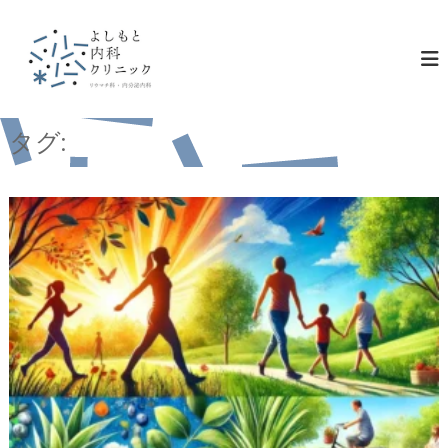
コ
ン
テ
ン
ツ
へ
ス
タグ:
健康
キ
ッ
プ