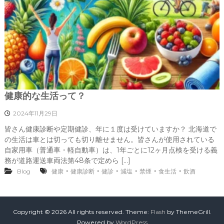
健康的な生活って？
2024年11月29日
皆さん健康診断や定期健診、年に１度は受けていますか？ 北海道で
の生活は車とは切っても切り離せません。皆さんが使用されている
自家用車（普通車・軽自動車）は、1年ごとに12ヶ月点検を受ける義
務が道路運送車両法第48条で定めら […]
・
・
・
・
・
・
Blog
健康
健康診断
健診
減塩
禁煙
食生活
飲酒
Copyright © 2026
All rights reserved. Theme:
Flash
by ThemeGrill.
Powered by
WordPress