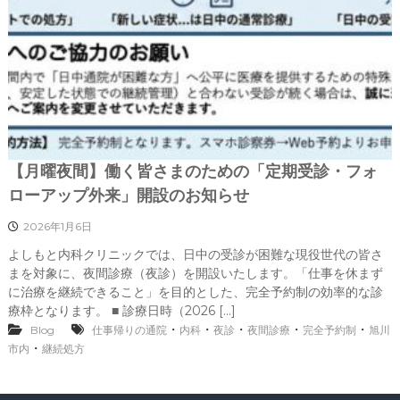
【月曜夜間】働く皆さまのための「定期受診・フォ
ローアップ外来」開設のお知らせ
2026年1月6日
よしもと内科クリニックでは、日中の受診が困難な現役世代の皆さ
まを対象に、夜間診療（夜診）を開設いたします。「仕事を休まず
に治療を継続できること」を目的とした、完全予約制の効率的な診
療枠となります。 ■ 診療日時（2026 […]
・
・
・
・
・
Blog
仕事帰りの通院
内科
夜診
夜間診療
完全予約制
旭川
・
市内
継続処方