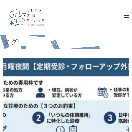
コ
ン
テ
ン
ツ
へ
ス
タグ:
仕事帰りの通院
キ
ッ
プ