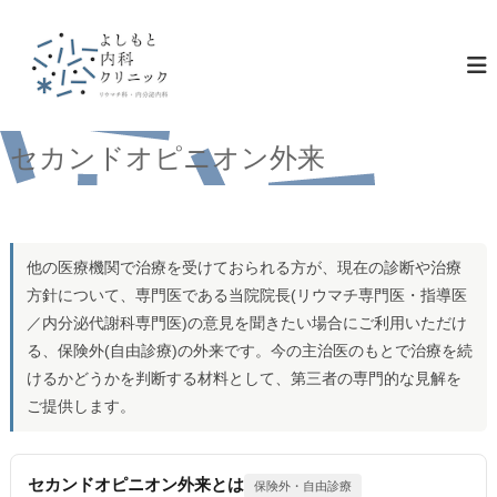
コ
ン
テ
ン
ツ
へ
ス
セカンドオピニオン外来
キ
ッ
プ
他の医療機関で治療を受けておられる方が、現在の診断や治療
方針について、専門医である当院院長(リウマチ専門医・指導医
／内分泌代謝科専門医)の意見を聞きたい場合にご利用いただけ
る、保険外(自由診療)の外来です。今の主治医のもとで治療を続
けるかどうかを判断する材料として、第三者の専門的な見解を
ご提供します。
セカンドオピニオン外来とは
保険外・自由診療