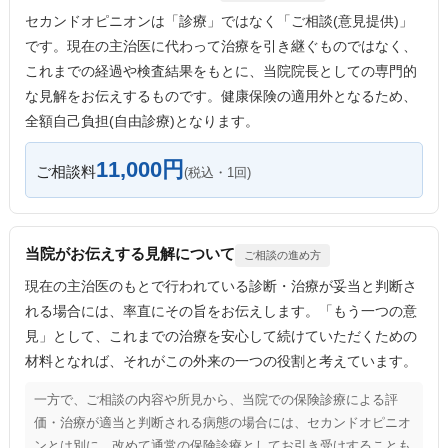
セカンドオピニオンは「診療」ではなく「ご相談(意見提供)」
です。現在の主治医に代わって治療を引き継ぐものではなく、
これまでの経過や検査結果をもとに、当院院長としての専門的
な見解をお伝えするものです。健康保険の適用外となるため、
全額自己負担(自由診療)となります。
11,000円
ご相談料
(税込・1回)
当院がお伝えする見解について
ご相談の進め方
現在の主治医のもとで行われている診断・治療が妥当と判断さ
れる場合には、率直にその旨をお伝えします。「もう一つの意
見」として、これまでの治療を安心して続けていただくための
材料となれば、それがこの外来の一つの役割と考えています。
一方で、ご相談の内容や所見から、当院での保険診療による評
価・治療が適当と判断される病態の場合には、セカンドオピニオ
ンとは別に、改めて通常の保険診療としてお引き受けすることも